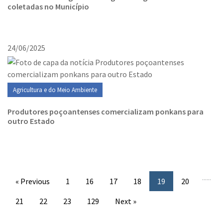
coletadas no Município
24/06/2025
Agricultura e do Meio Ambiente
Produtores poçoantenses comercializam ponkans para
outro Estado
...
...
« Previous
1
16
17
18
19
20
21
22
23
129
Next »
Conteúdo Rodapé