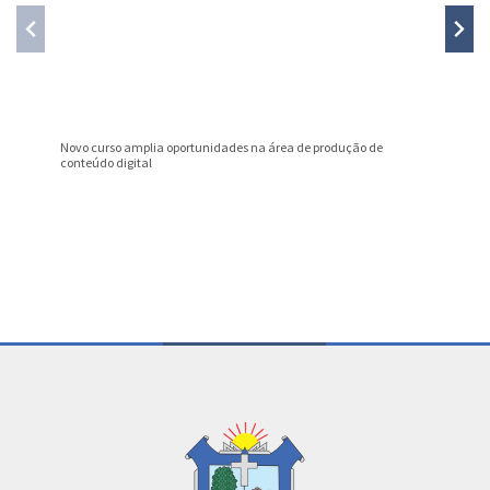
Novo curso amplia oportunidades na área de produção de
Nota Fis
conteúdo digital
julho
Conteúdo Rodapé