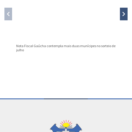
Nota Fiscal Gaúcha contempla mais duas munícipes no sorteio de
Curso de
julho
Conteúdo Rodapé