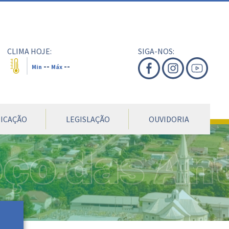
nte
te
al
CLIMA HOJE:
SIGA-NOS:
--
--
Min
Máx
ICAÇÃO
LEGISLAÇÃO
OUVIDORIA