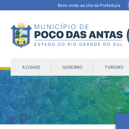
Ir para conteúdo principal
Bem-vindo ao site da Prefeitura
CONTEÚDO DO MENU
A CIDADE
GOVERNO
TURISMO
Conteúdo Principal