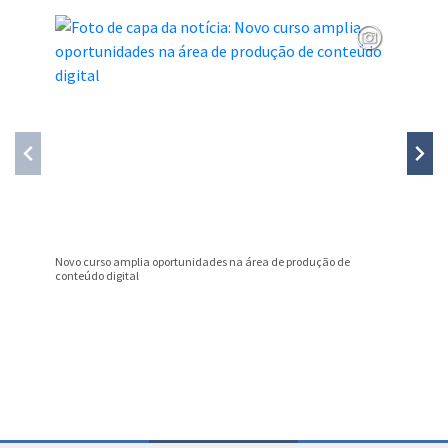
Novo curso amplia oportunidades na área de produção de
Nota Fis
conteúdo digital
julho
Conteúdo Rodapé