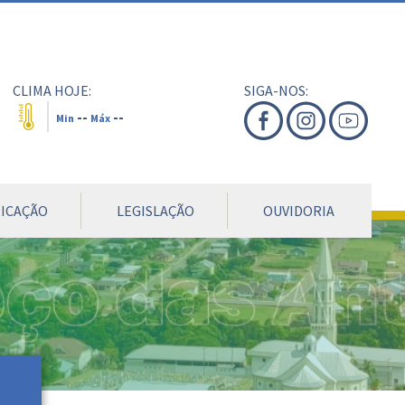
nte
te
al
CLIMA HOJE:
SIGA-NOS:
--
--
Min
Máx
ICAÇÃO
LEGISLAÇÃO
OUVIDORIA