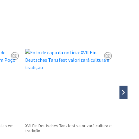
aulas em
XVII Ein Deutsches Tanzfest valorizará cultura e
Fábio Flac
tradição
Nota Vale 