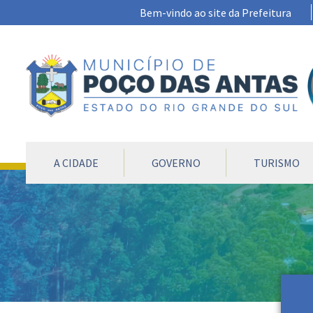
Ir para conteúdo principal
Bem-vindo ao site da Prefeitura
CONTEÚDO DO MENU
A CIDADE
GOVERNO
TURISMO
Conteúdo Principal