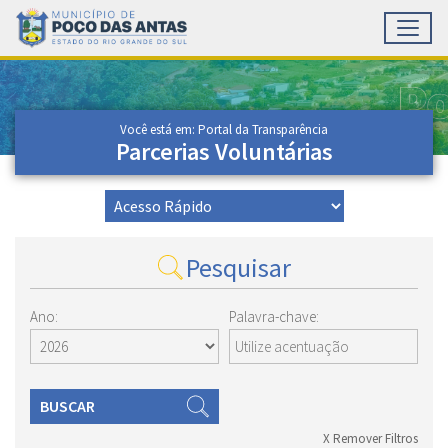
Toggl
Ir para conteúdo principal
Conteúdo Principal
Você está em: Portal da Transparência
Parcerias Voluntárias
Pesquisar
Ano:
Palavra-chave:
BUSCAR
X Remover Filtros