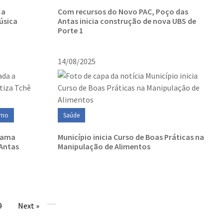
 a
Com recursos do Novo PAC, Poço das
úsica
Antas inicia construção de nova UBS de
Porte 1
14/08/2025
smo
Saúde
grama
Município inicia Curso de Boas Práticas na
 Antas
Manipulação de Alimentos
...
...
9
Next »