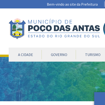
Ir para conteúdo principal
Bem-vindo ao site da Prefeitura
CONTEÚDO DO MENU
A CIDADE
GOVERNO
TURISMO
Conteúdo Principal