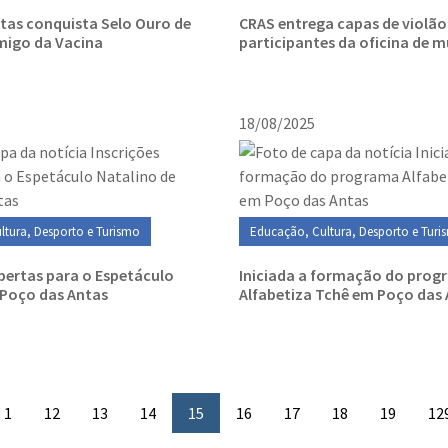
tas conquista Selo Ouro de
CRAS entrega capas de violão
migo da Vacina
participantes da oficina de m
18/08/2025
ltura, Desporto e Turismo
Educação, Cultura, Desporto e Turi
abertas para o Espetáculo
Iniciada a formação do pro
 Poço das Antas
Alfabetiza Tchê em Poço das
1
12
13
14
15
16
17
18
19
12