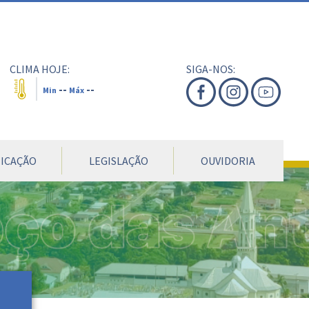
nte
te
al
CLIMA HOJE:
SIGA-NOS:
--
--
Min
Máx
ICAÇÃO
LEGISLAÇÃO
OUVIDORIA