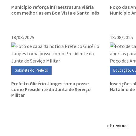
Município reforça infraestrutura viária
Poço das An
com melhorias em Boa Vista e Santa Inês
Município A
18/08/2025
18/08/2025
Gabinete do Prefeito
Educação, Cu
Prefeito Glicério Junges toma posse
Inscrições 
como Presidente da Junta de Serviço
Natalino de
Militar
« Previous
Conteúdo Rodapé